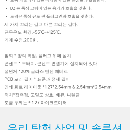
보통 자물쇠가 있는 나사못이 있는 콘센트와 호흡한다.
DZ 는 통상 코팅이 있는 용기와 호흡을 맞춘다.
도겸은 통상 유도 핀 플러그인과 호흡을 맞춘다.
세 가지 꼬리는 길고 다른 꼬리는 길다.
근무온도 환경:-55℃~+125℃.
기계 수명:200회.
팔찌 * 양의 촉점, 플러그 위에 설치.
콘센트 * 모터치, 콘센트 연결기에 설치되어 있다.
절연체 *20% 글라스 벤젠 에테르
PCB 꼬리 길이 * 표준과 정제 길이
인쇄 회로 레이아웃 *1.27*2.54mm & 2.54mm*2.54mm
터치*접촉점, 고밀도 상호, 베큐, 니켈금
도금 두께는＊1.27 마이크로미터
우리 탐험 산업 및 솔루션